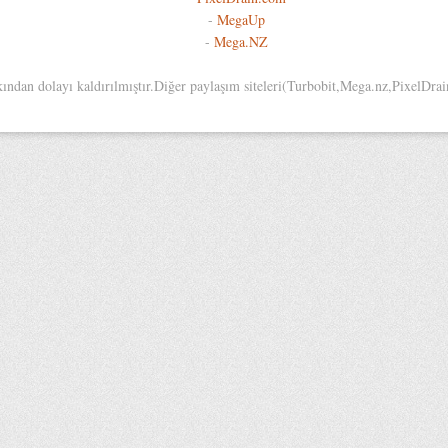
-
MegaUp
-
Mega.NZ
an dolayı kaldırılmıştır.Diğer paylaşım siteleri(Turbobit,Mega.nz,PixelDrain,