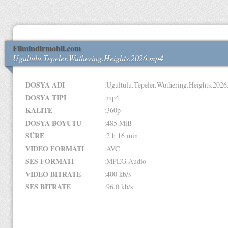
Filmindirmobil.com
Ugultulu.Tepeler.Wuthering.Heights.2026.mp4
DOSYA ADI
:Ugultulu.Tepeler.Wuthering.Heights.202
DOSYA TIPI
:mp4
KALITE
:360p
DOSYA BOYUTU
:485 MiB
SÜRE
:2 h 16 min
VIDEO FORMATI
:AVC
SES FORMATI
:MPEG Audio
VIDEO BITRATE
:400 kb/s
SES BITRATE
:96.0 kb/s