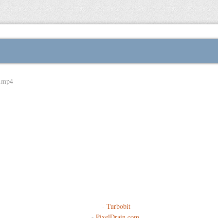
6.mp4
-
Turbobit
-
PixelDrain.com