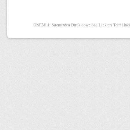
ÖNEMLİ: Sitemizden Direk download Linkleri Telif Hakkınd