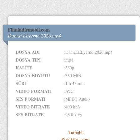
Filmindirmobil.com
Damat.El.yerno.2026.mp4
DOSYA ADI
:Damat.El.yerno.2026.mp4
DOSYA TIPI
:mp4
KALITE
:360p
DOSYA BOYUTU
:360 MiB
SÜRE
:1 h 43 min
VIDEO FORMATI
:AVC
SES FORMATI
:MPEG Audio
VIDEO BITRATE
:400 kb/s
SES BITRATE
:96.0 kb/s
-
Turbobit
-
PixelDrain.com