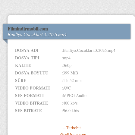
Filmindirmobil.com
Banliyo.Cocuklari.3.2026.mp4
DOSYA ADI
:Banliyo.Cocuklari.3.2026.mp4
DOSYA TIPI
:mp4
KALITE
:360p
DOSYA BOYUTU
:399 MiB
SÜRE
:1 h 52 min
VIDEO FORMATI
:AVC
SES FORMATI
:MPEG Audio
VIDEO BITRATE
:400 kb/s
SES BITRATE
:96.0 kb/s
-
Turbobit
-
PixelDrain.com