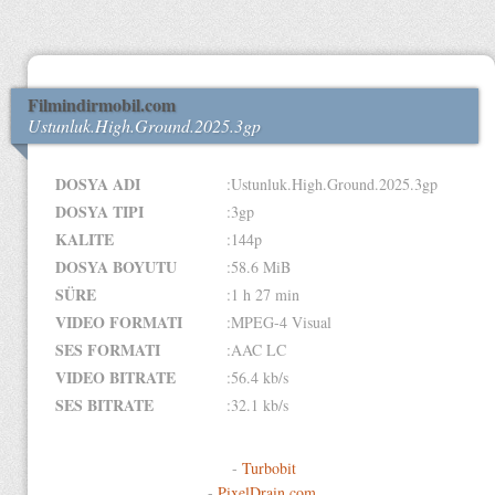
Filmindirmobil.com
Ustunluk.High.Ground.2025.3gp
DOSYA ADI
:Ustunluk.High.Ground.2025.3gp
DOSYA TIPI
:3gp
KALITE
:144p
DOSYA BOYUTU
:58.6 MiB
SÜRE
:1 h 27 min
VIDEO FORMATI
:MPEG-4 Visual
SES FORMATI
:AAC LC
VIDEO BITRATE
:56.4 kb/s
SES BITRATE
:32.1 kb/s
-
Turbobit
-
PixelDrain.com