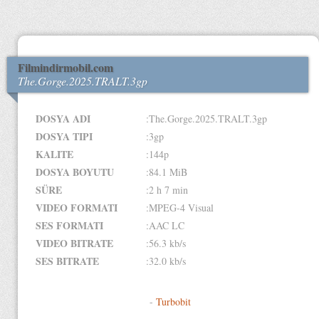
Filmindirmobil.com
The.Gorge.2025.TRALT.3gp
DOSYA ADI
:The.Gorge.2025.TRALT.3gp
DOSYA TIPI
:3gp
KALITE
:144p
DOSYA BOYUTU
:84.1 MiB
SÜRE
:2 h 7 min
VIDEO FORMATI
:MPEG-4 Visual
SES FORMATI
:AAC LC
VIDEO BITRATE
:56.3 kb/s
SES BITRATE
:32.0 kb/s
-
Turbobit