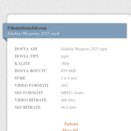
Filmindirmobil.com
Silahlar.Weapons.2025.mp4
DOSYA ADI
:Silahlar.Weapons.2025.mp4
DOSYA TIPI
:mp4
KALITE
:360p
DOSYA BOYUTU
:459 MiB
SÜRE
:2 h 8 min
VIDEO FORMATI
:AVC
SES FORMATI
:MPEG Audio
VIDEO BITRATE
:400 kb/s
SES BITRATE
:96.0 kb/s
-
Turbobit
-
Mega.NZ