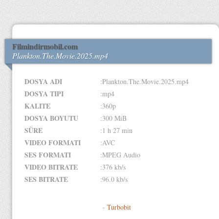
Filmindirmobil.com
Plankton.The.Movie.2025.mp4
DOSYA ADI
:Plankton.The.Movie.2025.mp4
DOSYA TIPI
:mp4
KALITE
:360p
DOSYA BOYUTU
:300 MiB
SÜRE
:1 h 27 min
VIDEO FORMATI
:AVC
SES FORMATI
:MPEG Audio
VIDEO BITRATE
:376 kb/s
SES BITRATE
:96.0 kb/s
-
Turbobit