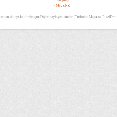
-
Mega.NZ
an dolayı kaldırılmıştır.Diğer paylaşım siteleri(Turbobit,Mega.nz,PixelDrain,