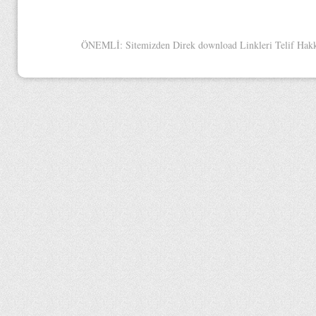
ÖNEMLİ: Sitemizden Direk download Linkleri Telif Hakkınd