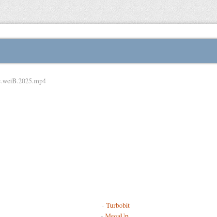
le.weiB.2025.mp4
-
Turbobit
-
MegaUp