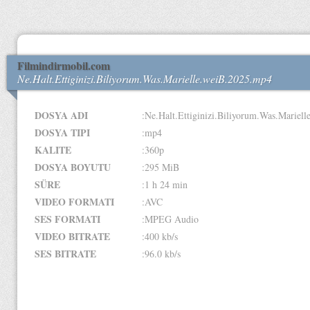
Filmindirmobil.com
Ne.Halt.Ettiginizi.Biliyorum.Was.Marielle.weiB.2025.mp4
DOSYA ADI
:Ne.Halt.Ettiginizi.Biliyorum.Was.Mariel
DOSYA TIPI
:mp4
KALITE
:360p
DOSYA BOYUTU
:295 MiB
SÜRE
:1 h 24 min
VIDEO FORMATI
:AVC
SES FORMATI
:MPEG Audio
VIDEO BITRATE
:400 kb/s
SES BITRATE
:96.0 kb/s