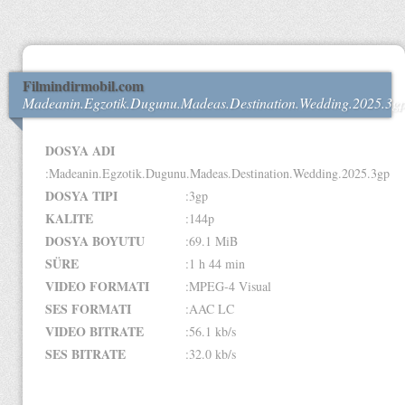
Filmindirmobil.com
Madeanin.Egzotik.Dugunu.Madeas.Destination.Wedding.2025.3g
DOSYA ADI
:Madeanin.Egzotik.Dugunu.Madeas.Destination.Wedding.2025.3gp
DOSYA TIPI
:3gp
KALITE
:144p
DOSYA BOYUTU
:69.1 MiB
SÜRE
:1 h 44 min
VIDEO FORMATI
:MPEG-4 Visual
SES FORMATI
:AAC LC
VIDEO BITRATE
:56.1 kb/s
SES BITRATE
:32.0 kb/s