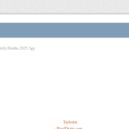
mily.Deaths.2025.3gp
-
Turbobit
-
PixelDrain.com