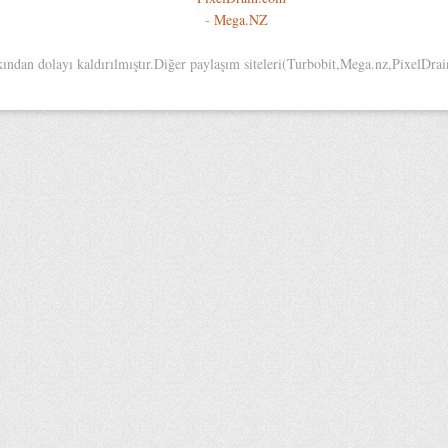
-
Mega.NZ
an dolayı kaldırılmıştır.Diğer paylaşım siteleri(Turbobit,Mega.nz,PixelDrain,