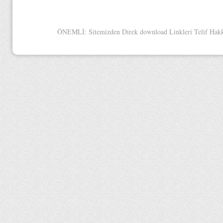
ÖNEMLİ: Sitemizden Direk download Linkleri Telif Hakkınd