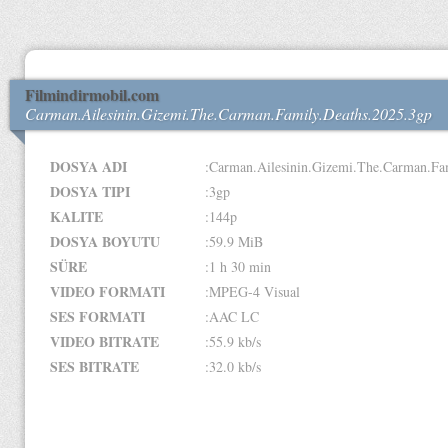
Filmindirmobil.com
Carman.Ailesinin.Gizemi.The.Carman.Family.Deaths.2025.3gp
DOSYA ADI
:Carman.Ailesinin.Gizemi.The.Carman.Fa
DOSYA TIPI
:3gp
KALITE
:144p
DOSYA BOYUTU
:59.9 MiB
SÜRE
:1 h 30 min
VIDEO FORMATI
:MPEG-4 Visual
SES FORMATI
:AAC LC
VIDEO BITRATE
:55.9 kb/s
SES BITRATE
:32.0 kb/s