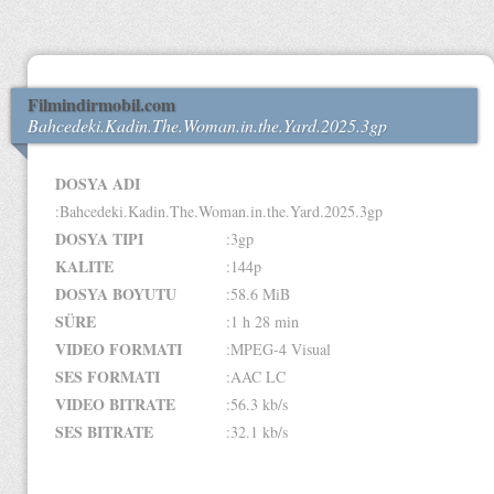
Filmindirmobil.com
Bahcedeki.Kadin.The.Woman.in.the.Yard.2025.3gp
DOSYA ADI
:Bahcedeki.Kadin.The.Woman.in.the.Yard.2025.3gp
DOSYA TIPI
:3gp
KALITE
:144p
DOSYA BOYUTU
:58.6 MiB
SÜRE
:1 h 28 min
VIDEO FORMATI
:MPEG-4 Visual
SES FORMATI
:AAC LC
VIDEO BITRATE
:56.3 kb/s
SES BITRATE
:32.1 kb/s