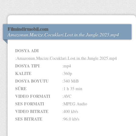
Filmindirmobil.com
Amazonun.Mucize.Cocuklari.Lost.in.the.Jungle.2025.mp4
DOSYA ADI
:Amazonun.Mucize.Cocuklari.Lost.in.the.Jungle.2025.mp4
DOSYA TIPI
:mp4
KALITE
:360p
DOSYA BOYUTU
:340 MiB
SÜRE
:1 h 35 min
VIDEO FORMATI
:AVC
SES FORMATI
:MPEG Audio
VIDEO BITRATE
:400 kb/s
SES BITRATE
:96.0 kb/s