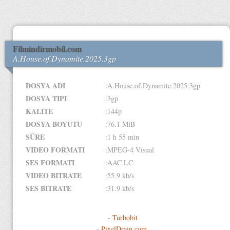
Filmindirmobil.com
A.House.of.Dynamite.2025.3gp
DOSYA ADI
:A.House.of.Dynamite.2025.3gp
DOSYA TIPI
:3gp
KALITE
:144p
DOSYA BOYUTU
:76.1 MiB
SÜRE
:1 h 55 min
VIDEO FORMATI
:MPEG-4 Visual
SES FORMATI
:AAC LC
VIDEO BITRATE
:55.9 kb/s
SES BITRATE
:31.9 kb/s
-
Turbobit
-
PixelDrain.com