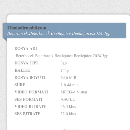
Filmindirmobil.com
Beterbocek.Beterbocek.Beetlejuice.Beetlejuice.2024.3gp
DOSYA ADI
:Beterbocek.Beterbocek.Beetlejuice.Beetlejuice.2024.3gp
DOSYA TIPI
:3gp
KALITE
:144p
DOSYA BOYUTU
:69.6 MiB
SÜRE
:1 h 44 min
VIDEO FORMATI
:MPEG-4 Visual
SES FORMATI
:AAC LC
VIDEO BITRATE
:56.3 kb/s
SES BITRATE
:32.0 kb/s